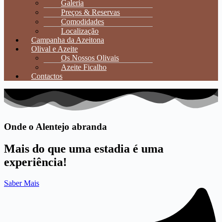
Galeria
Preços & Reservas
Comodidades
Localização
Campanha da Azeitona
Olival e Azeite
Os Nossos Olivais
Azeite Ficalho
Contactos
Onde o Alentejo abranda
Mais do que uma estadia é uma
experiência!
Saber Mais